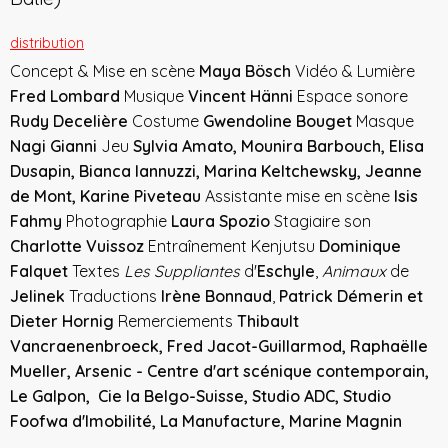
distribution
Concept & Mise en scène
Maya Bösch
Vidéo & Lumière
Fred Lombard
Musique
Vincent Hänni
Espace sonore
Rudy Decelière
Costume
Gwendoline Bouget
Masque
Nagi Gianni
Jeu
Sylvia Amato, Mounira Barbouch, Elisa
Dusapin, Bianca Iannuzzi, Marina Keltchewsky, Jeanne
de Mont, Karine Piveteau
Assistante mise en scène
Isis
Fahmy
Photographie
Laura Spozio
Stagiaire son
Charlotte Vuissoz
Entraînement Kenjutsu
Dominique
Falquet
Textes
Les Suppliantes
d'
Eschyle
,
Animaux
de
Jelinek
Traductions
Irène Bonnaud
,
Patrick Démerin et
Dieter Hornig
Remerciements
Thibault
Vancraenenbroeck, Fred Jacot-Guillarmod, Raphaëlle
Mueller, Arsenic - Centre d'art scénique contemporain,
Le Galpon, Cie la Belgo-Suisse, Studio ADC, Studio
Foofwa d'Imobilité, La Manufacture, Marine Magnin