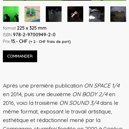
225 x 325 mm
format
978-2-9700949-2-0
ISBN
15.- CHF
Prix
(+ 2.- CHF frais de port)
COMMANDER
Après une première publication
ON SPACE 1/4
en 2014, puis une deuxième
ON BODY 2/4
en
2016, voici la troisième
ON SOUND 3/4
dans le
même format, exposant le travail artistique,
esthétique et rédactionnel mené par la
Compagnie
sturmfrei
fondée en 2000 à Genève.