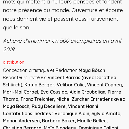
mots qui mettent à nu leurs pensées et fondent
notre présence au monde. Ouverture et écoute
nous donnent vie et passent aussi furtivement
que le son.
Achevé d’imprimer en 500 exemplaires en avril
2019
distribution
Conception artistique et Rédaction
Maya Bösch
Rédacteurs invité.e.s
Vincent Barras (avec Dorothea
Schürch), Katya Berger, Velibor Colic, Vincent Coppey,
Mari-Mai Corbel, Eva Cousido, Alain Croubalian, Pierre
Thoma, Franz Treichler, Michel Zurcher Entretiens avec
Maya Bösch, Rudy Decelière, Vincent Hänni
Contributions inédites : Véronique Alain, Sylvia Amato,
Manon Andersen, Barbara Baker, Maelle Bellec,
Christian Bernard, Maïa Blondeau, Dominique Calloni,