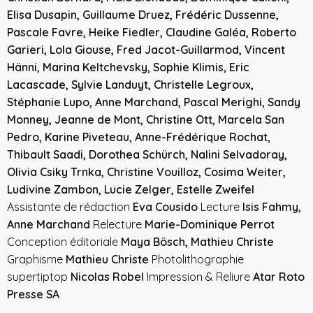
Elisa Dusapin, Guillaume Druez, Frédéric Dussenne,
Pascale Favre, Heike Fiedler, Claudine Galéa, Roberto
Garieri, Lola Giouse, Fred Jacot-Guillarmod, Vincent
Hänni, Marina Keltchevsky, Sophie Klimis, Eric
Lacascade, Sylvie Landuyt, Christelle Legroux,
Stéphanie Lupo, Anne Marchand, Pascal Merighi, Sandy
Monney, Jeanne de Mont, Christine Ott, Marcela San
Pedro, Karine Piveteau, Anne-Frédérique Rochat,
Thibault Saadi, Dorothea Schürch, Nalini Selvadoray,
Olivia Csiky Trnka, Christine Vouilloz, Cosima Weiter,
Ludivine Zambon, Lucie Zelger, Estelle Zweifel
Assistante de rédaction
Eva Cousido
Lecture
Isis Fahmy,
Anne Marchand
Relecture
Marie-Dominique Perrot
Conception éditoriale
Maya Bösch, Mathieu Christe
Graphisme
Mathieu Christe
Photolithographie
supertiptop
Nicolas Robel
Impression & Reliure
Atar Roto
Presse SA